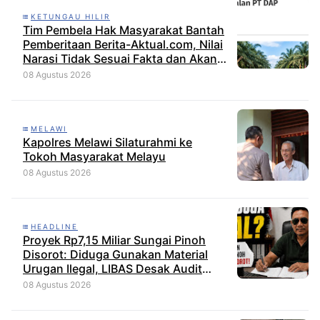
KETUNGAU HILIR
Tim Pembela Hak Masyarakat Bantah
Pemberitaan Berita-Aktual.com, Nilai
Narasi Tidak Sesuai Fakta dan Akan
Tempuh Jalur Dewan Pers
08 Agustus 2026
MELAWI
Kapolres Melawi Silaturahmi ke
Tokoh Masyarakat Melayu
08 Agustus 2026
HEADLINE
Proyek Rp7,15 Miliar Sungai Pinoh
Disorot: Diduga Gunakan Material
Urugan Ilegal, LIBAS Desak Audit
Menyeluruh
08 Agustus 2026