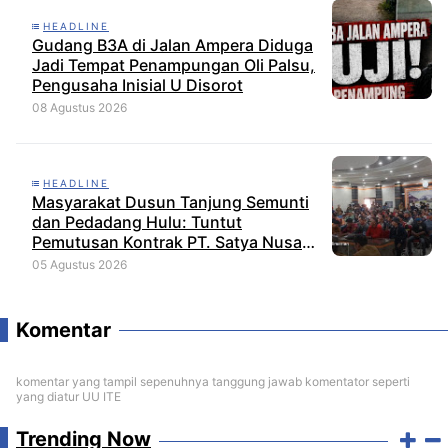
HEADLINE
Gudang B3A di Jalan Ampera Diduga
Jadi Tempat Penampungan Oli Palsu,
Pengusaha Inisial U Disorot
08 Agustus 2026
HEADLINE
Masyarakat Dusun Tanjung Semunti
dan Pedadang Hulu: Tuntut
Pemutusan Kontrak PT. Satya Nusa
Indah Perkasa
05 Agustus 2026
Komentar
komentar yang tampil sepenuhnya tanggung jawab komentator seperti
yang diatur UU ITE
Trending Now