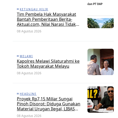
KETUNGAU HILIR
Tim Pembela Hak Masyarakat
Bantah Pemberitaan Berita-
Aktual.com, Nilai Narasi Tidak
Sesuai Fakta dan Akan Tempuh
08 Agustus 2026
Jalur Dewan Pers
MELAWI
Kapolres Melawi Silaturahmi ke
Tokoh Masyarakat Melayu
08 Agustus 2026
HEADLINE
Proyek Rp7,15 Miliar Sungai
Pinoh Disorot: Diduga Gunakan
Material Urugan Ilegal, LIBAS
Desak Audit Menyeluruh
08 Agustus 2026