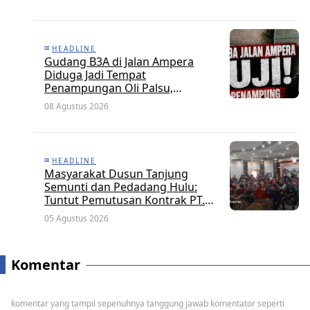
HEADLINE
Gudang B3A di Jalan Ampera
Diduga Jadi Tempat
Penampungan Oli Palsu,
Pengusaha Inisial U Disorot
08 Agustus 2026
HEADLINE
Masyarakat Dusun Tanjung
Semunti dan Pedadang Hulu:
Tuntut Pemutusan Kontrak PT.
Satya Nusa Indah Perkasa
05 Agustus 2026
Komentar
komentar yang tampil sepenuhnya tanggung jawab komentator seperti