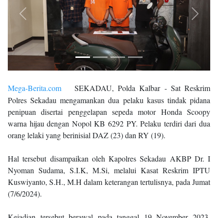
Previous
Next
Mega-Berita.com
SEKADAU, Polda Kalbar - Sat Reskrim
Polres Sekadau mengamankan dua pelaku kasus tindak pidana
penipuan disertai penggelapan sepeda motor Honda Scoopy
warna hijau dengan Nopol KB 6292 PY. Pelaku terdiri dari dua
orang lelaki yang berinisial DAZ (23) dan RY (19).
Hal tersebut disampaikan oleh Kapolres Sekadau AKBP Dr. I
Nyoman Sudama, S.I.K, M.Si, melalui Kasat Reskrim IPTU
Kuswiyanto, S.H., M.H dalam keterangan tertulisnya, pada Jumat
(7/6/2024).
Kejadian tersebut berawal pada tanggal 19 November 2023,