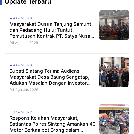
Update Terbaru
HEADLINE
Masyarakat Dusun Tanjung Semunti
dan Pedadang Hulu: Tuntut
Pemutusan Kontrak PT. Satya Nusa
Indah Perkasa
05 Agustus 2026
HEADLINE
Bupati Sintang Terima Audiensi
Masyarakat Desa Baung Sengatap,
Adukan Masalah Dengan Investor
Perkebunan
04 Agustus 2026
HEADLINE
Respons Keluhan Masyarakat,
Satlantas Polres Sintang Amankan 40
Motor Berknalpot Brong dalam