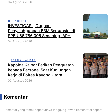
Strong Point Pagi
04 Agustus 2026
HEADLINE
INVESTIGASI | Dugaan
Penyalahgunaan BBM Bersubsidi di
SPBU 66.786.005 Senaning, APH
Jangan Tutup Mata, BPH Migas
04 Agustus 2026
Diminta Audit dan Jatuhkan Sanksi
Tegas
POLDA KALBAR
Kapolda Kalbar Berikan Penguatan
kepada Personel Saat Kunjungan
Kerja di Polres Kayong Utara
03 Agustus 2026
Komentar
komentar yang tampil sepenuhnya tanggung jawab komentator seperti