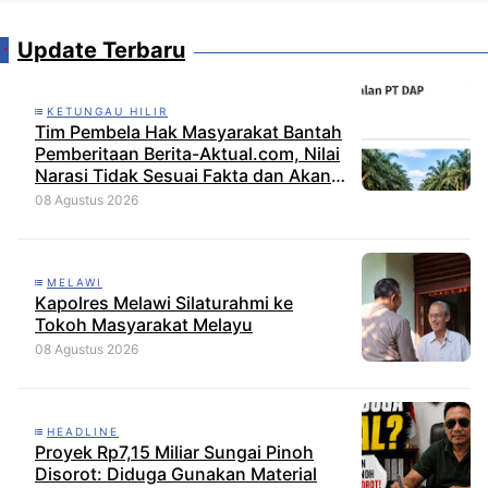
Update Terbaru
KETUNGAU HILIR
Tim Pembela Hak Masyarakat Bantah
Pemberitaan Berita-Aktual.com, Nilai
Narasi Tidak Sesuai Fakta dan Akan
Tempuh Jalur Dewan Pers
08 Agustus 2026
MELAWI
Kapolres Melawi Silaturahmi ke
Tokoh Masyarakat Melayu
08 Agustus 2026
HEADLINE
Proyek Rp7,15 Miliar Sungai Pinoh
Disorot: Diduga Gunakan Material