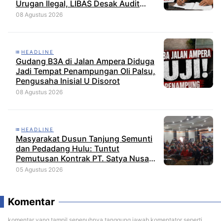
Urugan Ilegal, LIBAS Desak Audit
Menyeluruh
08 Agustus 2026
HEADLINE
Gudang B3A di Jalan Ampera Diduga
Jadi Tempat Penampungan Oli Palsu,
Pengusaha Inisial U Disorot
08 Agustus 2026
HEADLINE
Masyarakat Dusun Tanjung Semunti
dan Pedadang Hulu: Tuntut
Pemutusan Kontrak PT. Satya Nusa
Indah Perkasa
05 Agustus 2026
Komentar
komentar yang tampil sepenuhnya tanggung jawab komentator seperti