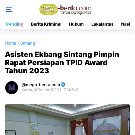
Trending
Berita Kriminal
Hukum
Lakalantas
Nasion
Home
Sintang
Asisten Ekbang Sintang Pimpin
Rapat Persiapan TPID Award
Tahun 2023
mega-berita.com
Kamis, 09 Maret 2023 | 17.39 WIB