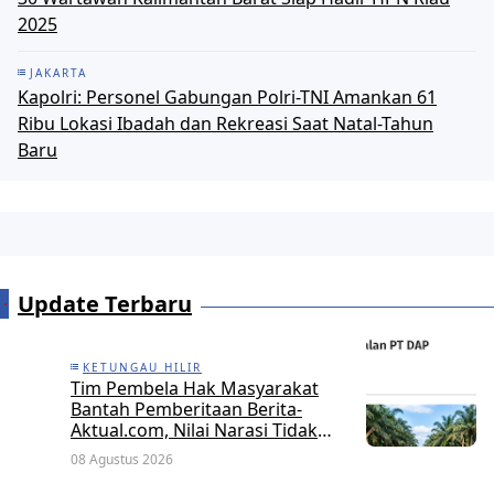
2025
JAKARTA
Kapolri: Personel Gabungan Polri-TNI Amankan 61
Ribu Lokasi Ibadah dan Rekreasi Saat Natal-Tahun
Baru
Update Terbaru
KETUNGAU HILIR
Tim Pembela Hak Masyarakat
Bantah Pemberitaan Berita-
Aktual.com, Nilai Narasi Tidak
Sesuai Fakta dan Akan Tempuh
08 Agustus 2026
Jalur Dewan Pers