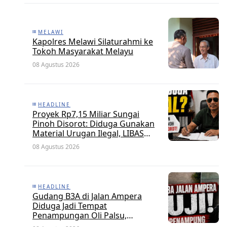
MELAWI
Kapolres Melawi Silaturahmi ke
Tokoh Masyarakat Melayu
08 Agustus 2026
HEADLINE
Proyek Rp7,15 Miliar Sungai
Pinoh Disorot: Diduga Gunakan
Material Urugan Ilegal, LIBAS
Desak Audit Menyeluruh
08 Agustus 2026
HEADLINE
Gudang B3A di Jalan Ampera
Diduga Jadi Tempat
Penampungan Oli Palsu,
Pengusaha Inisial U Disorot