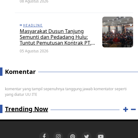
08 Agustus 2026
HEADLINE
Masyarakat Dusun Tanjung
Semunti dan Pedadang Hulu:
Tuntut Pemutusan Kontrak PT.
Satya Nusa Indah Perkasa
05 Agustus 2026
Komentar
komentar yang tampil sepenuhnya tanggung jawab komentator seperti
yang diatur UU ITE
Trending Now