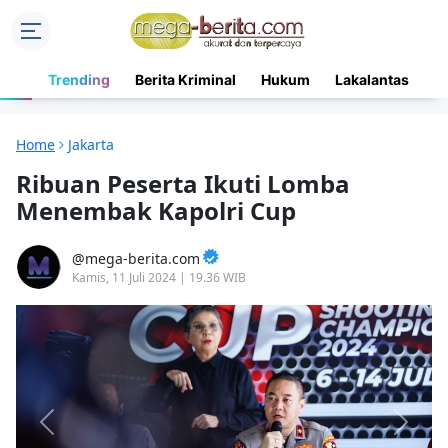
Trending
Berita Kriminal
Hukum
Lakalantas
N
Home
Jakarta
Ribuan Peserta Ikuti Lomba
Menembak Kapolri Cup
mega-berita.com
Kamis, 11 Juli 2024 | 19.36 WIB
Previous
Next