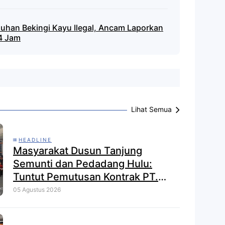
uhan Bekingi Kayu Ilegal, Ancam Laporkan
24 Jam
Lihat Semua
HEADLINE
Masyarakat Dusun Tanjung
Semunti dan Pedadang Hulu:
Tuntut Pemutusan Kontrak PT.
Satya Nusa Indah Perkasa
05 Agustus 2026