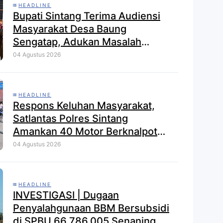
HEADLINE
Bupati Sintang Terima Audiensi
Masyarakat Desa Baung
Sengatap, Adukan Masalah
Dengan Investor Perkebunan
04 Agustus 2026
HEADLINE
Respons Keluhan Masyarakat,
Satlantas Polres Sintang
Amankan 40 Motor Berknalpot
Brong dalam Strong Point Pagi
04 Agustus 2026
HEADLINE
INVESTIGASI | Dugaan
Penyalahgunaan BBM Bersubsidi
di SPBU 66.786.005 Senaning,