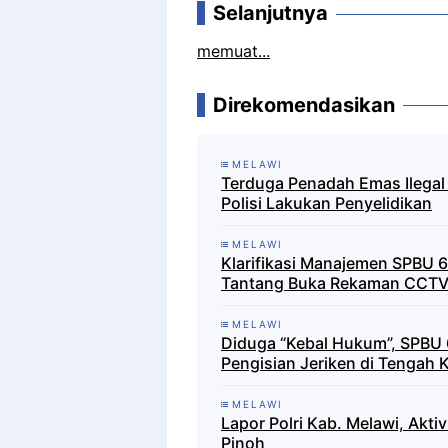
Selanjutnya
memuat...
Direkomendasikan
MELAWI
Terduga Penadah Emas Ilega
Polisi Lakukan Penyelidikan
MELAWI
Klarifikasi Manajemen SPBU 6
Tantang Buka Rekaman CCT
MELAWI
Diduga “Kebal Hukum”, SPBU 
Pengisian Jeriken di Tengah K
MELAWI
Lapor Polri Kab. Melawi, Akti
Pinoh