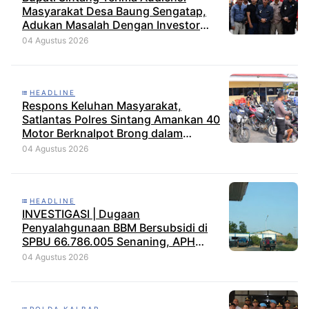
Masyarakat Desa Baung Sengatap,
Adukan Masalah Dengan Investor
Perkebunan
04 Agustus 2026
HEADLINE
Respons Keluhan Masyarakat,
Satlantas Polres Sintang Amankan 40
Motor Berknalpot Brong dalam
Strong Point Pagi
04 Agustus 2026
HEADLINE
INVESTIGASI | Dugaan
Penyalahgunaan BBM Bersubsidi di
SPBU 66.786.005 Senaning, APH
Jangan Tutup Mata, BPH Migas
04 Agustus 2026
Diminta Audit dan Jatuhkan Sanksi
Tegas
POLDA KALBAR