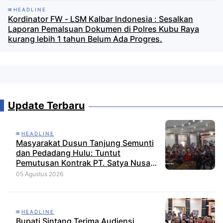
HEADLINE
Kordinator FW - LSM Kalbar Indonesia : Sesalkan
Laporan Pemalsuan Dokumen di Polres Kubu Raya
kurang lebih 1 tahun Belum Ada Progres.
Update Terbaru
HEADLINE
Masyarakat Dusun Tanjung Semunti
dan Pedadang Hulu: Tuntut
Pemutusan Kontrak PT. Satya Nusa
Indah Perkasa
05 Agustus 2026
HEADLINE
Bupati Sintang Terima Audiensi