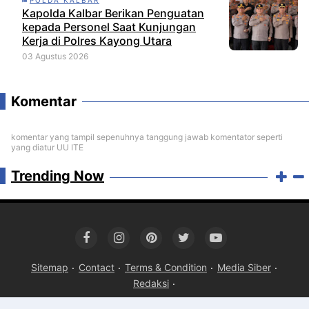
Kapolda Kalbar Berikan Penguatan
kepada Personel Saat Kunjungan
Kerja di Polres Kayong Utara
03 Agustus 2026
Komentar
komentar yang tampil sepenuhnya tanggung jawab komentator seperti
yang diatur UU ITE
Trending Now
Sitemap
Contact
Terms & Condition
Media Siber
Redaksi