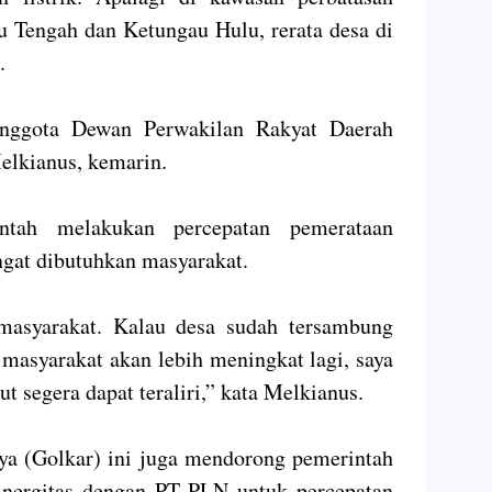
u Tengah dan Ketungau Hulu, rerata desa di
.
Anggota Dewan Perwakilan Rakyat Daerah
lkianus, kemarin.
ntah melakukan percepatan pemerataan
angat dibutuhkan masyarakat.
 masyarakat. Kalau desa sudah tersambung
 masyarakat akan lebih meningkat lagi, saya
but segera dapat teraliri,” kata Melkianus.
rya (Golkar) ini juga mendorong pemerintah
inergitas dengan PT PLN untuk percepatan