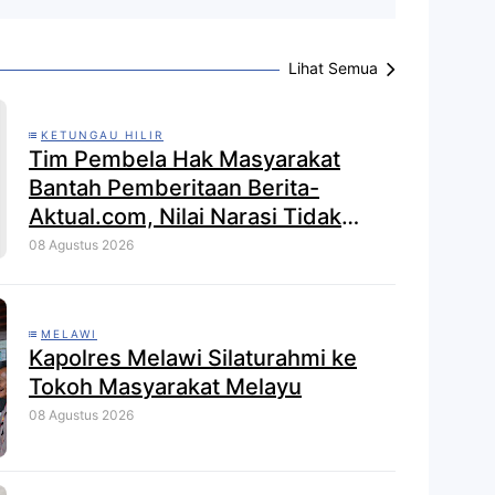
Lihat Semua
KETUNGAU HILIR
Tim Pembela Hak Masyarakat
Bantah Pemberitaan Berita-
Aktual.com, Nilai Narasi Tidak
Sesuai Fakta dan Akan Tempuh
08 Agustus 2026
Jalur Dewan Pers
MELAWI
Kapolres Melawi Silaturahmi ke
Tokoh Masyarakat Melayu
08 Agustus 2026