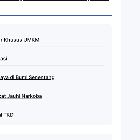
asar Khusus UMKM
asi
daya di Bumi Senentang
at Jauhi Narkoba
al TKD