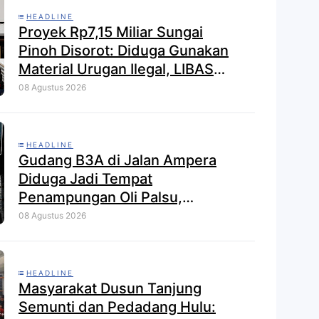
HEADLINE
Proyek Rp7,15 Miliar Sungai
Pinoh Disorot: Diduga Gunakan
Material Urugan Ilegal, LIBAS
Desak Audit Menyeluruh
08 Agustus 2026
HEADLINE
Gudang B3A di Jalan Ampera
Diduga Jadi Tempat
Penampungan Oli Palsu,
Pengusaha Inisial U Disorot
08 Agustus 2026
HEADLINE
Masyarakat Dusun Tanjung
Semunti dan Pedadang Hulu: