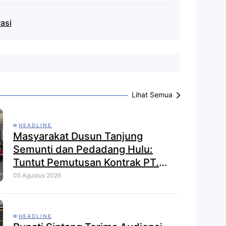
asi
Lihat Semua
HEADLINE
Masyarakat Dusun Tanjung
Semunti dan Pedadang Hulu:
Tuntut Pemutusan Kontrak PT.
Satya Nusa Indah Perkasa
05 Agustus 2026
HEADLINE