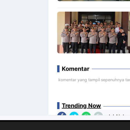
Komentar
komentar yang tampil sepenuhnya tan
Trending Now
Ini Alok