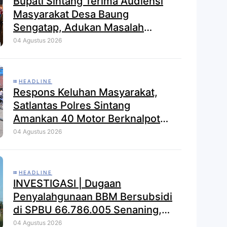
Bupati Sintang Terima Audiensi
Masyarakat Desa Baung
Sengatap, Adukan Masalah
Dengan Investor Perkebunan
04 Agustus 2026
HEADLINE
Respons Keluhan Masyarakat,
Satlantas Polres Sintang
Amankan 40 Motor Berknalpot
Brong dalam Strong Point Pagi
04 Agustus 2026
HEADLINE
INVESTIGASI | Dugaan
Penyalahgunaan BBM Bersubsidi
di SPBU 66.786.005 Senaning,
APH Jangan Tutup Mata, BPH
04 Agustus 2026