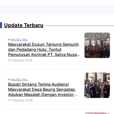
Update Terbaru
HEADLINE
Masyarakat Dusun Tanjung Semunti
dan Pedadang Hulu: Tuntut
Pemutusan Kontrak PT. Satya Nusa
Indah Perkasa
05 Agustus 2026
HEADLINE
Bupati Sintang Terima Audiensi
Masyarakat Desa Baung Sengatap,
Adukan Masalah Dengan Investor
Perkebunan
04 Agustus 2026