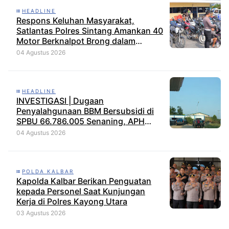
HEADLINE
Respons Keluhan Masyarakat,
Satlantas Polres Sintang Amankan 40
Motor Berknalpot Brong dalam
Strong Point Pagi
04 Agustus 2026
HEADLINE
INVESTIGASI | Dugaan
Penyalahgunaan BBM Bersubsidi di
SPBU 66.786.005 Senaning, APH
Jangan Tutup Mata, BPH Migas
04 Agustus 2026
Diminta Audit dan Jatuhkan Sanksi
Tegas
POLDA KALBAR
Kapolda Kalbar Berikan Penguatan
kepada Personel Saat Kunjungan
Kerja di Polres Kayong Utara
03 Agustus 2026