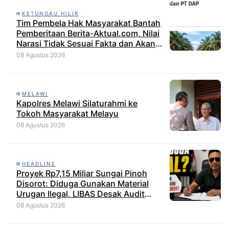
KETUNGAU HILIR
Tim Pembela Hak Masyarakat Bantah
Pemberitaan Berita-Aktual.com, Nilai
Narasi Tidak Sesuai Fakta dan Akan
Tempuh Jalur Dewan Pers
08 Agustus 2026
MELAWI
Kapolres Melawi Silaturahmi ke
Tokoh Masyarakat Melayu
08 Agustus 2026
HEADLINE
Proyek Rp7,15 Miliar Sungai Pinoh
Disorot: Diduga Gunakan Material
Urugan Ilegal, LIBAS Desak Audit
Menyeluruh
08 Agustus 2026