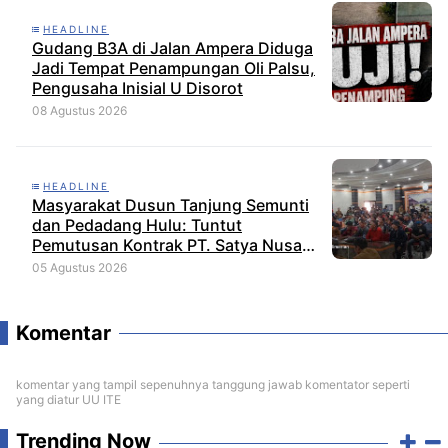
HEADLINE
Gudang B3A di Jalan Ampera Diduga
Jadi Tempat Penampungan Oli Palsu,
Pengusaha Inisial U Disorot
08 Agustus 2026
HEADLINE
Masyarakat Dusun Tanjung Semunti
dan Pedadang Hulu: Tuntut
Pemutusan Kontrak PT. Satya Nusa
Indah Perkasa
05 Agustus 2026
Komentar
komentar yang tampil sepenuhnya tanggung jawab komentator seperti
yang diatur UU ITE
Trending Now