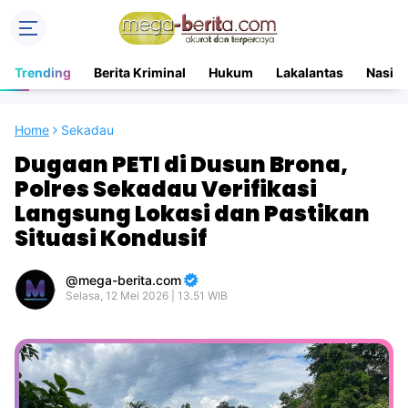
Trending
Berita Kriminal
Hukum
Lakalantas
Nasion
Home
Sekadau
Dugaan PETI di Dusun Brona,
Polres Sekadau Verifikasi
Langsung Lokasi dan Pastikan
Situasi Kondusif
mega-berita.com
Selasa, 12 Mei 2026 | 13.51 WIB