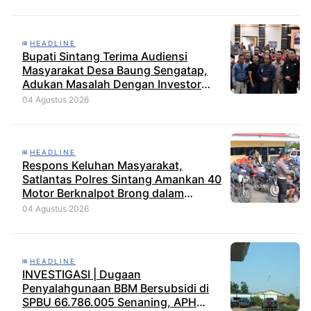
HEADLINE
Bupati Sintang Terima Audiensi
Masyarakat Desa Baung Sengatap,
Adukan Masalah Dengan Investor
Perkebunan
04 Agustus 2026
HEADLINE
Respons Keluhan Masyarakat,
Satlantas Polres Sintang Amankan 40
Motor Berknalpot Brong dalam
Strong Point Pagi
04 Agustus 2026
HEADLINE
INVESTIGASI | Dugaan
Penyalahgunaan BBM Bersubsidi di
SPBU 66.786.005 Senaning, APH