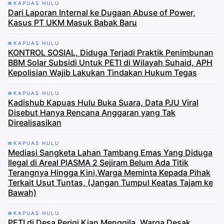
KAPUAS HULU
Dari Laporan Internal ke Dugaan Abuse of Power,
Kasus PT UKM Masuk Babak Baru
KAPUAS HULU
KONTROL SOSIAL, Diduga Terjadi Praktik Penimbunan
BBM Solar Subsidi Untuk PETI di Wilayah Suhaid, APH
Kepolisian Wajib Lakukan Tindakan Hukum Tegas
KAPUAS HULU
Kadishub Kapuas Hulu Buka Suara, Data PJU Viral
Disebut Hanya Rencana Anggaran yang Tak
Direalisasikan
KAPUAS HULU
Mediasi Sangketa Lahan Tambang Emas Yang Diduga
Ilegal di Areal PlASMA 2 Sejiram Belum Ada Titik
Terangnya Hingga Kini,Warga Meminta Kepada Pihak
Terkait Usut Tuntas, (Jangan Tumpul Keatas Tajam ke
Bawah)
KAPUAS HULU
PETI di Desa Perigi Kian Menggila, Warga Desak