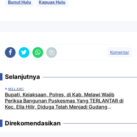
Bunut Hulu
Kapuas Hulu
Komentar
Selanjutnya
MELAWI
Bupati, Kejaksaan, Polres, di Kab. Melawi Wajib
Periksa Bangunan Puskesmas Yang TERLANTAR di
Kec. Ella Hilir, Diduga Telah Menjadi Gudang
Penyimpanan Alat Aktivitas PETI
Direkomendasikan