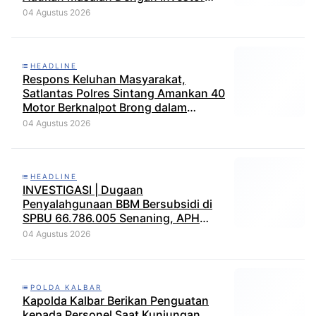
Perkebunan
04 Agustus 2026
HEADLINE
Respons Keluhan Masyarakat,
Satlantas Polres Sintang Amankan 40
Motor Berknalpot Brong dalam
Strong Point Pagi
04 Agustus 2026
HEADLINE
INVESTIGASI | Dugaan
Penyalahgunaan BBM Bersubsidi di
SPBU 66.786.005 Senaning, APH
Jangan Tutup Mata, BPH Migas
04 Agustus 2026
Diminta Audit dan Jatuhkan Sanksi
Tegas
POLDA KALBAR
Kapolda Kalbar Berikan Penguatan
kepada Personel Saat Kunjungan