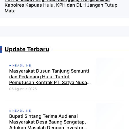
Kapolres Kapuas Hulu, KPH dan DLH Jangan Tutup
Mata
Update Terbaru
HEADLINE
Masyarakat Dusun Tanjung Semunti
dan Pedadang Hulu: Tuntut
Pemutusan Kontrak PT. Satya Nusa
Indah Perkasa
05 Agustus 2026
HEADLINE
Bupati Sintang Terima Audiensi
Masyarakat Desa Baung Sengatap,
Adukan Masalah Dengan Investor