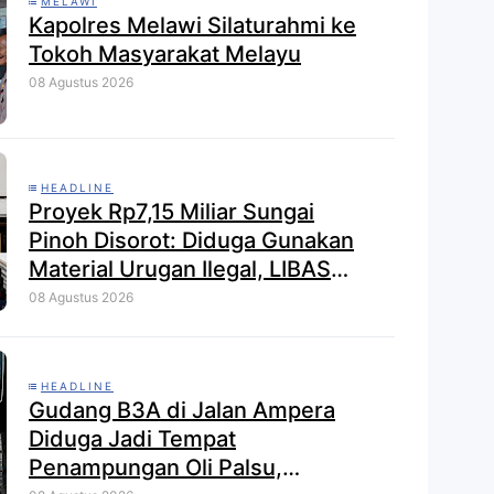
MELAWI
Kapolres Melawi Silaturahmi ke
Tokoh Masyarakat Melayu
08 Agustus 2026
HEADLINE
Proyek Rp7,15 Miliar Sungai
Pinoh Disorot: Diduga Gunakan
Material Urugan Ilegal, LIBAS
Desak Audit Menyeluruh
08 Agustus 2026
HEADLINE
Gudang B3A di Jalan Ampera
Diduga Jadi Tempat
Penampungan Oli Palsu,