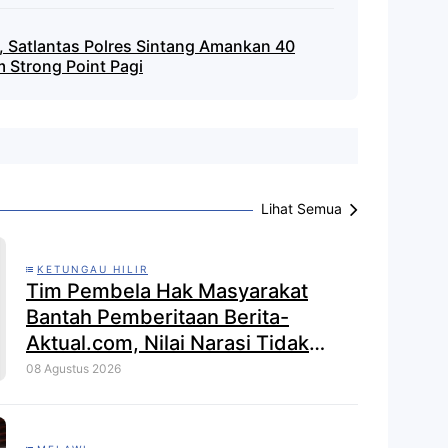
 Satlantas Polres Sintang Amankan 40
 Strong Point Pagi
Lihat Semua
KETUNGAU HILIR
Tim Pembela Hak Masyarakat
Bantah Pemberitaan Berita-
Aktual.com, Nilai Narasi Tidak
Sesuai Fakta dan Akan Tempuh
08 Agustus 2026
Jalur Dewan Pers