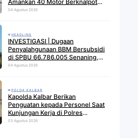
Amankan 40 Motor Berknalpot
Brong dalam Strong Point Pagi
04 Agustus 2026
HEADLINE
INVESTIGASI | Dugaan
Penyalahgunaan BBM Bersubsidi
di SPBU 66.786.005 Senaning,
APH Jangan Tutup Mata, BPH
04 Agustus 2026
Migas Diminta Audit dan
Jatuhkan Sanksi Tegas
POLDA KALBAR
Kapolda Kalbar Berikan
Penguatan kepada Personel Saat
Kunjungan Kerja di Polres
Kayong Utara
03 Agustus 2026