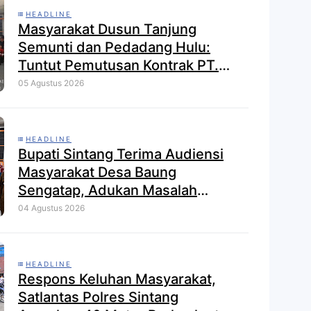
HEADLINE
Masyarakat Dusun Tanjung
Semunti dan Pedadang Hulu:
Tuntut Pemutusan Kontrak PT.
Satya Nusa Indah Perkasa
05 Agustus 2026
HEADLINE
Bupati Sintang Terima Audiensi
Masyarakat Desa Baung
Sengatap, Adukan Masalah
Dengan Investor Perkebunan
04 Agustus 2026
HEADLINE
Respons Keluhan Masyarakat,
Satlantas Polres Sintang