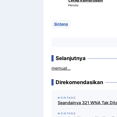
Cecep Kamaruddin
Penulis
Sintang
Selanjutnya
memuat...
Direkomendasikan
SINTANG
Seandainya 321 WNA Tak Dita
SINTANG