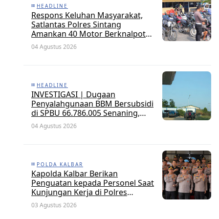
HEADLINE
Respons Keluhan Masyarakat,
Satlantas Polres Sintang
Amankan 40 Motor Berknalpot
Brong dalam Strong Point Pagi
04 Agustus 2026
HEADLINE
INVESTIGASI | Dugaan
Penyalahgunaan BBM Bersubsidi
di SPBU 66.786.005 Senaning,
APH Jangan Tutup Mata, BPH
04 Agustus 2026
Migas Diminta Audit dan
Jatuhkan Sanksi Tegas
POLDA KALBAR
Kapolda Kalbar Berikan
Penguatan kepada Personel Saat
Kunjungan Kerja di Polres
Kayong Utara
03 Agustus 2026