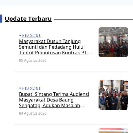
Update Terbaru
HEADLINE
Masyarakat Dusun Tanjung
Semunti dan Pedadang Hulu:
Tuntut Pemutusan Kontrak PT.
Satya Nusa Indah Perkasa
05 Agustus 2026
HEADLINE
Bupati Sintang Terima Audiensi
Masyarakat Desa Baung
Sengatap, Adukan Masalah
Dengan Investor Perkebunan
04 Agustus 2026