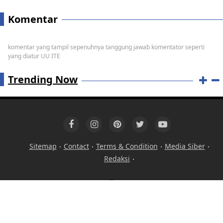
Komentar
komentar yang tampil sepenuhnya tanggung jawab komentator seperti
yang diatur UU ITE
Trending Now
Sitemap
Contact
Terms & Condition
Media Siber
Redaksi
Copyright ©
2026 MegaBerita.com - Informasi Berita Terkini
dan Terbaru Hari Ini