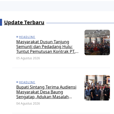
Update Terbaru
HEADLINE
Masyarakat Dusun Tanjung
Semunti dan Pedadang Hulu:
Tuntut Pemutusan Kontrak PT.
Satya Nusa Indah Perkasa
05 Agustus 2026
HEADLINE
Bupati Sintang Terima Audiensi
Masyarakat Desa Baung
Sengatap, Adukan Masalah
Dengan Investor Perkebunan
04 Agustus 2026