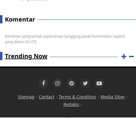
Komentar
komentar yang tampil sepenuhnya tanggung jawab komentator seperti
yang diatur UU ITE
Trending Now
Sitemap
Contact
Terms & Condition
Media Siber
Redaksi
Copyright ©
2026 MegaBerita.com - Informasi Berita Terkini