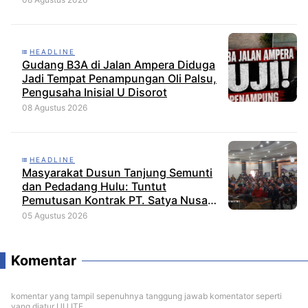
HEADLINE
Gudang B3A di Jalan Ampera Diduga
Jadi Tempat Penampungan Oli Palsu,
Pengusaha Inisial U Disorot
08 Agustus 2026
HEADLINE
Masyarakat Dusun Tanjung Semunti
dan Pedadang Hulu: Tuntut
Pemutusan Kontrak PT. Satya Nusa
Indah Perkasa
05 Agustus 2026
Komentar
komentar yang tampil sepenuhnya tanggung jawab komentator seperti
yang diatur UU ITE