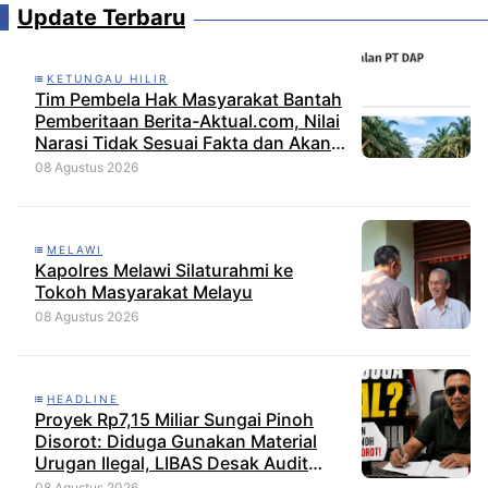
Update Terbaru
KETUNGAU HILIR
Tim Pembela Hak Masyarakat Bantah
Pemberitaan Berita-Aktual.com, Nilai
Narasi Tidak Sesuai Fakta dan Akan
Tempuh Jalur Dewan Pers
08 Agustus 2026
MELAWI
Kapolres Melawi Silaturahmi ke
Tokoh Masyarakat Melayu
08 Agustus 2026
HEADLINE
Proyek Rp7,15 Miliar Sungai Pinoh
Disorot: Diduga Gunakan Material
Urugan Ilegal, LIBAS Desak Audit
Menyeluruh
08 Agustus 2026