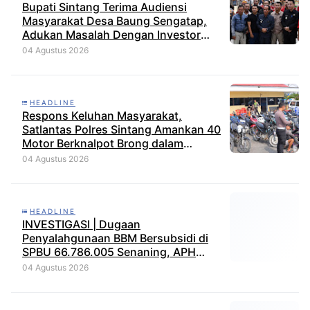
Bupati Sintang Terima Audiensi
Masyarakat Desa Baung Sengatap,
Adukan Masalah Dengan Investor
Perkebunan
04 Agustus 2026
HEADLINE
Respons Keluhan Masyarakat,
Satlantas Polres Sintang Amankan 40
Motor Berknalpot Brong dalam
Strong Point Pagi
04 Agustus 2026
HEADLINE
INVESTIGASI | Dugaan
Penyalahgunaan BBM Bersubsidi di
SPBU 66.786.005 Senaning, APH
Jangan Tutup Mata, BPH Migas
04 Agustus 2026
Diminta Audit dan Jatuhkan Sanksi
Tegas