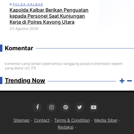
POLDA KALBAR
Kapolda Kalbar Berikan Penguatan
kepada Personel Saat Kunjungan
Kerja di Polres Kayong Utara
03 Agustus 2026
Komentar
komentar yang tampil sepenuhnya tanggung jawab komentator seperti
yang diatur UU ITE
Trending Now
Sitemap
Contact
Terms & Condition
Media Siber
Redaksi