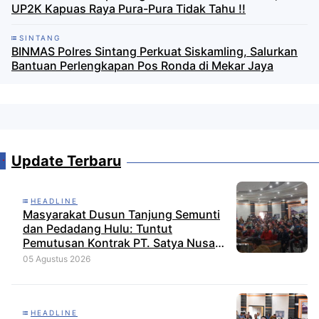
UP2K Kapuas Raya Pura-Pura Tidak Tahu !!
SINTANG
BINMAS Polres Sintang Perkuat Siskamling, Salurkan
Bantuan Perlengkapan Pos Ronda di Mekar Jaya
Update Terbaru
HEADLINE
Masyarakat Dusun Tanjung Semunti
dan Pedadang Hulu: Tuntut
Pemutusan Kontrak PT. Satya Nusa
Indah Perkasa
05 Agustus 2026
HEADLINE