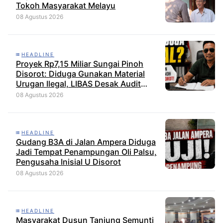
Tokoh Masyarakat Melayu
08 Agustus 2026
HEADLINE
Proyek Rp7,15 Miliar Sungai Pinoh
Disorot: Diduga Gunakan Material
Urugan Ilegal, LIBAS Desak Audit
Menyeluruh
08 Agustus 2026
HEADLINE
Gudang B3A di Jalan Ampera Diduga
Jadi Tempat Penampungan Oli Palsu,
Pengusaha Inisial U Disorot
08 Agustus 2026
HEADLINE
Masyarakat Dusun Tanjung Semunti