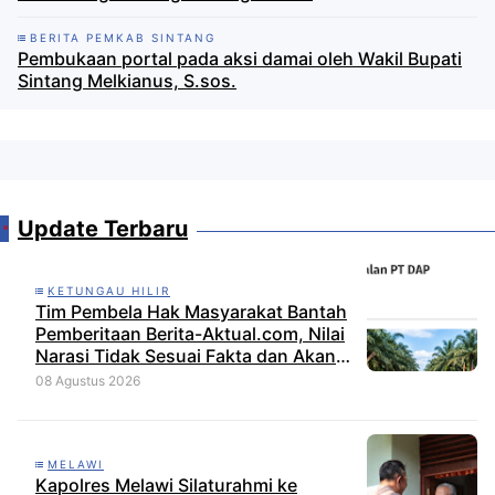
BERITA PEMKAB SINTANG
Pembukaan portal pada aksi damai oleh Wakil Bupati
Sintang Melkianus, S.sos.
Update Terbaru
KETUNGAU HILIR
Tim Pembela Hak Masyarakat Bantah
Pemberitaan Berita-Aktual.com, Nilai
Narasi Tidak Sesuai Fakta dan Akan
Tempuh Jalur Dewan Pers
08 Agustus 2026
MELAWI
Kapolres Melawi Silaturahmi ke