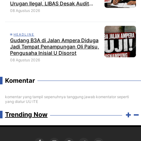
Urugan Ilegal, LIBAS Desak Audit
Menyeluruh
08 Agustus 2026
HEADLINE
Gudang B3A di Jalan Ampera Diduga
Jadi Tempat Penampungan Oli Palsu,
Pengusaha Inisial U Disorot
08 Agustus 2026
Komentar
komentar yang tampil sepenuhnya tanggung jawab komentator seperti
yang diatur UU ITE
Trending Now