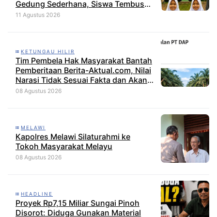
Gedung Sederhana, Siswa Tembus
Juara Sains Provisi
11 Agustus 2026
KETUNGAU HILIR
Tim Pembela Hak Masyarakat Bantah
Pemberitaan Berita-Aktual.com, Nilai
Narasi Tidak Sesuai Fakta dan Akan
Tempuh Jalur Dewan Pers
08 Agustus 2026
MELAWI
Kapolres Melawi Silaturahmi ke
Tokoh Masyarakat Melayu
08 Agustus 2026
HEADLINE
Proyek Rp7,15 Miliar Sungai Pinoh
Disorot: Diduga Gunakan Material