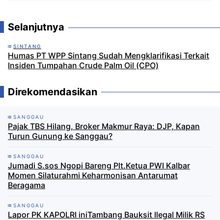
Komentar
Selanjutnya
SINTANG
Humas PT WPP Sintang Sudah Mengklarifikasi Terkait
Insiden Tumpahan Crude Palm Oil (CPO)
Direkomendasikan
SANGGAU
Pajak TBS Hilang, Broker Makmur Raya: DJP, Kapan
Turun Gunung ke Sanggau?
SANGGAU
Jumadi S.sos Ngopi Bareng Plt.Ketua PWI Kalbar
Momen Silaturahmi Keharmonisan Antarumat
Beragama
SANGGAU
Lapor PK KAPOLRI iniTambang Bauksit Ilegal Milik RS