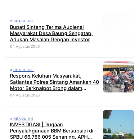
HEADLINE
Bupati Sintang Terima Audiensi
Masyarakat Desa Baung Sengatap,
Adukan Masalah Dengan Investor
Perkebunan
04 Agustus 2026
HEADLINE
Respons Keluhan Masyarakat,
Satlantas Polres Sintang Amankan 40
Motor Berknalpot Brong dalam
Strong Point Pagi
04 Agustus 2026
HEADLINE
INVESTIGASI | Dugaan
Penyalahgunaan BBM Bersubsidi di
SPBU 66.786.005 Senaning, APH