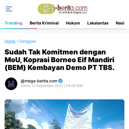
Trending
Berita Kriminal
Hukum
Lakalantas
Nasion
Home
Sanggau
Sudah Tak Komitmen dengan
MoU, Koprasi Borneo Eif Mandiri
(BEM) Kembayan Demo PT TBS.
mega-berita.com
Senin, 12 September 2022 | 09.09 WIB