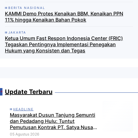
BERITA NASIONAL
KAMMI Demo Protes Kenaikan BBM, Kenaikan PPN
11% hingga Kenaikan Bahan Pokok
JAKARTA
Ketua Umum Fast Respon Indonesia Center (FRIC)
Tegaskan Pentingnya Implementasi Penegakan
Hukum yang Konsisten dan Tegas
Update Terbaru
HEADLINE
Masyarakat Dusun Tanjung Semunti
dan Pedadang Hulu: Tuntut
Pemutusan Kontrak PT. Satya Nusa
Indah Perkasa
05 Agustus 2026