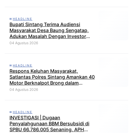
HEADLINE
Bupati Sintang Terima Audiensi
Masyarakat Desa Baung Sengatap,
Adukan Masalah Dengan Investor
Perkebunan
04 Agustus 2026
HEADLINE
Respons Keluhan Masyarakat,
Satlantas Polres Sintang Amankan 40
Motor Berknalpot Brong dalam
Strong Point Pagi
04 Agustus 2026
HEADLINE
INVESTIGASI | Dugaan
Penyalahgunaan BBM Bersubsidi di
SPBU 66.786.005 Senaning, APH