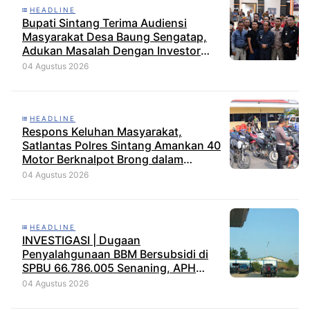
HEADLINE
Bupati Sintang Terima Audiensi
Masyarakat Desa Baung Sengatap,
Adukan Masalah Dengan Investor
Perkebunan
04 Agustus 2026
HEADLINE
Respons Keluhan Masyarakat,
Satlantas Polres Sintang Amankan 40
Motor Berknalpot Brong dalam
Strong Point Pagi
04 Agustus 2026
HEADLINE
INVESTIGASI | Dugaan
Penyalahgunaan BBM Bersubsidi di
SPBU 66.786.005 Senaning, APH
Jangan Tutup Mata, BPH Migas
04 Agustus 2026
Diminta Audit dan Jatuhkan Sanksi
Tegas