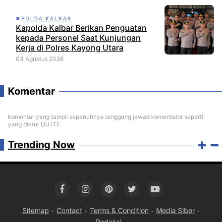
POLDA KALBAR
Kapolda Kalbar Berikan Penguatan
kepada Personel Saat Kunjungan
Kerja di Polres Kayong Utara
03 Agustus 2026
Komentar
komentar yang tampil sepenuhnya tanggung jawab komentator seperti
yang diatur UU ITE
Trending Now
Sitemap
Contact
Terms & Condition
Media Siber
Redaksi