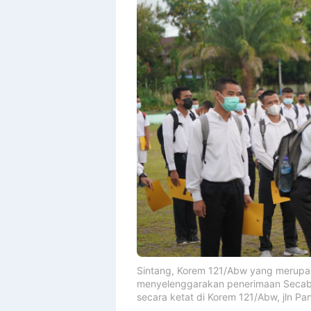
Sintang, Korem 121/Abw yang merupak
menyelenggarakan penerimaan Secaba 
secara ketat di Korem 121/Abw, jln Pa