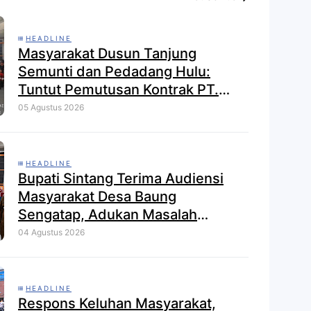
HEADLINE
Masyarakat Dusun Tanjung
Semunti dan Pedadang Hulu:
Tuntut Pemutusan Kontrak PT.
Satya Nusa Indah Perkasa
05 Agustus 2026
HEADLINE
Bupati Sintang Terima Audiensi
Masyarakat Desa Baung
Sengatap, Adukan Masalah
Dengan Investor Perkebunan
04 Agustus 2026
HEADLINE
Respons Keluhan Masyarakat,