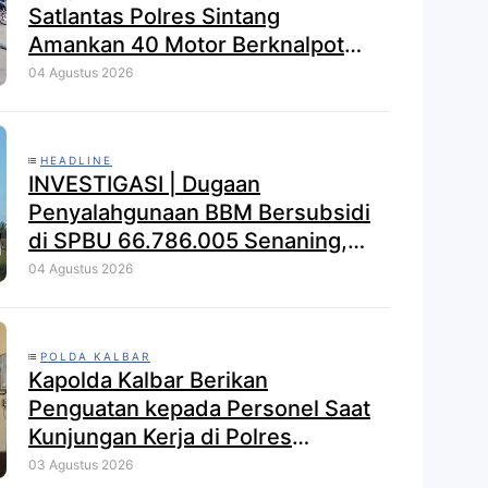
Satlantas Polres Sintang
Amankan 40 Motor Berknalpot
Brong dalam Strong Point Pagi
04 Agustus 2026
HEADLINE
INVESTIGASI | Dugaan
Penyalahgunaan BBM Bersubsidi
di SPBU 66.786.005 Senaning,
APH Jangan Tutup Mata, BPH
04 Agustus 2026
Migas Diminta Audit dan
Jatuhkan Sanksi Tegas
POLDA KALBAR
Kapolda Kalbar Berikan
Penguatan kepada Personel Saat
Kunjungan Kerja di Polres
Kayong Utara
03 Agustus 2026