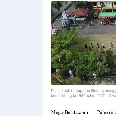
Pemerintah Kabupaten Sintang mengge
kota sintang ke-659 tahun 2021, di H
M
ega-Berita.com Pemerinta