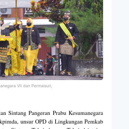
negara VII dan Permaisuri,
ltan Sintang Pangeran Prabu Kesumanegara
orkpimda, unsur OPD di Lingkungan Pemkab