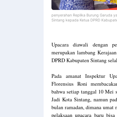
penyerahan Replika Burung Garuda ya
Sintang kepada Ketua DPRD Kabupaten
Upacara diawali dengan p
merupakan lambang Kerajaan 
DPRD Kabupaten Sintang selak
Pada amanat Inspektur Up
Florensius Roni membacaka
bahwa setiap tanggal 10 Mei s
Jadi Kota Sintang, namun pa
bulan ramadan, dimana umat m
pelaksaan upacara baru bisa