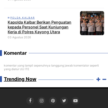
Diminta Audit dan Jatuhkan Sanksi
Tegas
POLDA KALBAR
Kapolda Kalbar Berikan Penguatan
kepada Personel Saat Kunjungan
Kerja di Polres Kayong Utara
03 Agustus 2026
Komentar
komentar yang tampil sepenuhnya tanggung jawab komentator seperti
yang diatur UU ITE
Trending Now