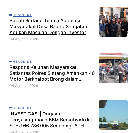
HEADLINE
Bupati Sintang Terima Audiensi
Masyarakat Desa Baung Sengatap,
Adukan Masalah Dengan Investor
Perkebunan
04 Agustus 2026
HEADLINE
Respons Keluhan Masyarakat,
Satlantas Polres Sintang Amankan 40
Motor Berknalpot Brong dalam
Strong Point Pagi
04 Agustus 2026
HEADLINE
INVESTIGASI | Dugaan
Penyalahgunaan BBM Bersubsidi di
SPBU 66.786.005 Senaning, APH
Jangan Tutup Mata, BPH Migas
04 Agustus 2026