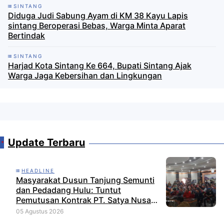
SINTANG
Diduga Judi Sabung Ayam di KM 38 Kayu Lapis
sintang Beroperasi Bebas, Warga Minta Aparat
Bertindak
SINTANG
Harjad Kota Sintang Ke 664, Bupati Sintang Ajak
Warga Jaga Kebersihan dan Lingkungan
Update Terbaru
HEADLINE
Masyarakat Dusun Tanjung Semunti
dan Pedadang Hulu: Tuntut
Pemutusan Kontrak PT. Satya Nusa
Indah Perkasa
05 Agustus 2026