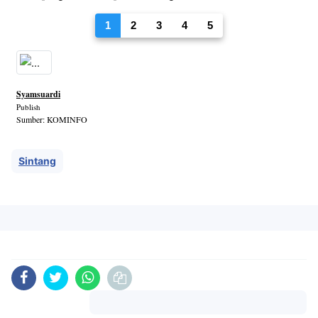
1
2
3
4
5
Syamsuardi
Publish
Sumber: KOMINFO
Sintang