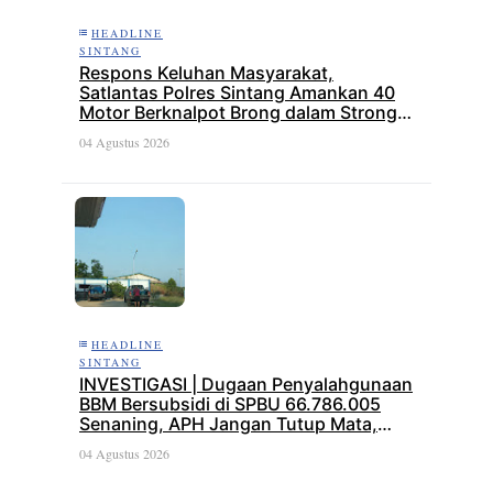
HEADLINE
SINTANG
Respons Keluhan Masyarakat,
Satlantas Polres Sintang Amankan 40
Motor Berknalpot Brong dalam Strong
Point Pagi
04 Agustus 2026
HEADLINE
SINTANG
INVESTIGASI | Dugaan Penyalahgunaan
BBM Bersubsidi di SPBU 66.786.005
Senaning, APH Jangan Tutup Mata,
BPH Migas Diminta Audit dan Jatuhkan
04 Agustus 2026
Sanksi Tegas