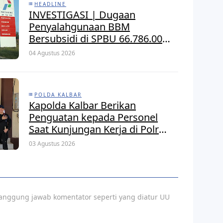
HEADLINE
INVESTIGASI | Dugaan
Penyalahgunaan BBM
Bersubsidi di SPBU 66.786.005
Senaning, APH Jangan Tutup
04 Agustus 2026
Mata, BPH Migas Diminta
Audit dan Jatuhkan Sanksi
Tegas
POLDA KALBAR
Kapolda Kalbar Berikan
Penguatan kepada Personel
Saat Kunjungan Kerja di Polres
Kayong Utara
03 Agustus 2026
anggung jawab komentator seperti yang diatur UU