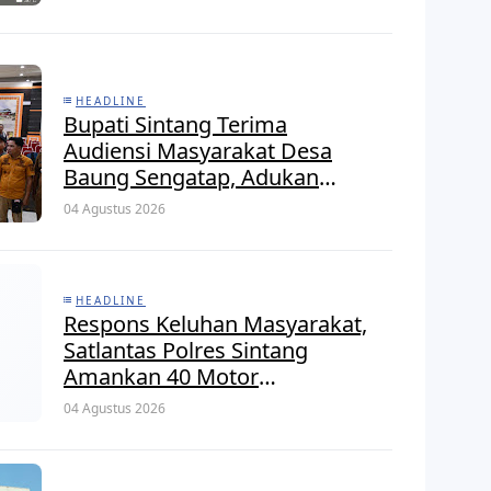
HEADLINE
Bupati Sintang Terima
Audiensi Masyarakat Desa
Baung Sengatap, Adukan
Masalah Dengan Investor
04 Agustus 2026
Perkebunan
HEADLINE
Respons Keluhan Masyarakat,
Satlantas Polres Sintang
Amankan 40 Motor
Berknalpot Brong dalam
04 Agustus 2026
Strong Point Pagi