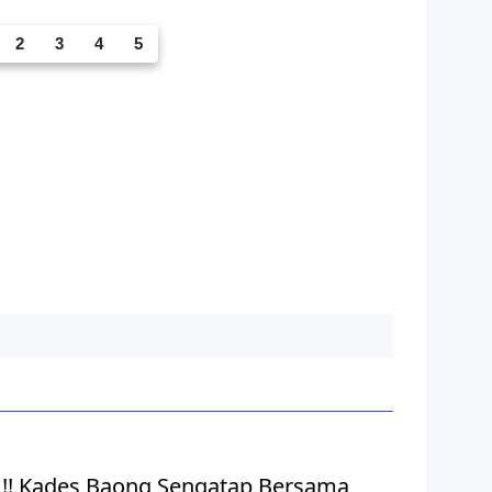
2
3
4
5
 !! Kades Baong Sengatap Bersama