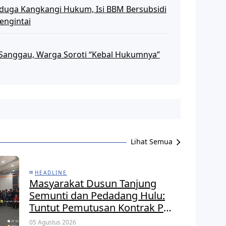
iduga Kangkangi Hukum, Isi BBM Bersubsidi
engintai
 Sanggau, Warga Soroti “Kebal Hukumnya”
Lihat Semua
HEADLINE
Masyarakat Dusun Tanjung
Semunti dan Pedadang Hulu:
Tuntut Pemutusan Kontrak PT.
Satya Nusa Indah Perkasa
05 Agustus 2026