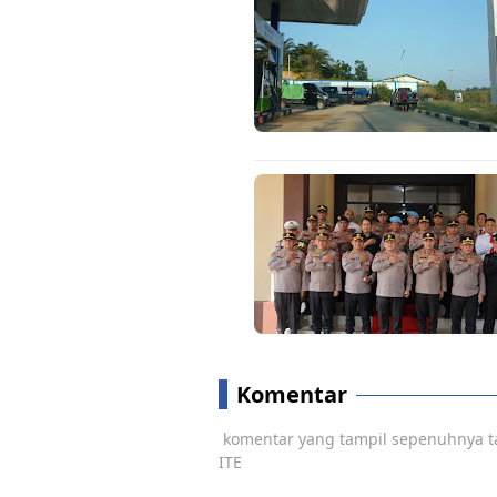
Komentar
komentar yang tampil sepenuhnya t
ITE