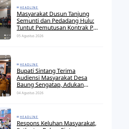
HEADLINE
Masyarakat Dusun Tanjung
Semunti dan Pedadang Hulu:
Tuntut Pemutusan Kontrak PT.
Satya Nusa Indah Perkasa
05 Agustus 2026
HEADLINE
Bupati Sintang Terima
Audiensi Masyarakat Desa
Baung Sengatap, Adukan
Masalah Dengan Investor
04 Agustus 2026
Perkebunan
HEADLINE
Respons Keluhan Masyarakat,