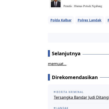
Penulis : Humas Polsek Ngabang
Polda Kalbar
Polres Landak
Selanjutnya
memuat...
Direkomendasikan
BERITA KRIMINAL
Tersangka Bandar Judi Ditang
LANDAK