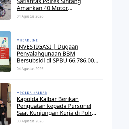
Satlantas Polres Sintang
Amankan 40 Motor
Berknalpot Brong dalam
04 Agustus 2026
Strong Point Pagi
HEADLINE
INVESTIGASI | Dugaan
Penyalahgunaan BBM
Bersubsidi di SPBU 66.786.005
Senaning, APH Jangan Tutup
04 Agustus 2026
Mata, BPH Migas Diminta
Audit dan Jatuhkan Sanksi
Tegas
POLDA KALBAR
Kapolda Kalbar Berikan
Penguatan kepada Personel
Saat Kunjungan Kerja di Polres
Kayong Utara
03 Agustus 2026