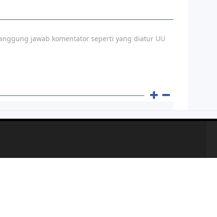
anggung jawab komentator seperti yang diatur UU
aple Dalam Rangka Menyambut Hari Bhayangkara Ke-78
Berita Kriminal
Berita Nasional
ntang
DPRD
Hukum