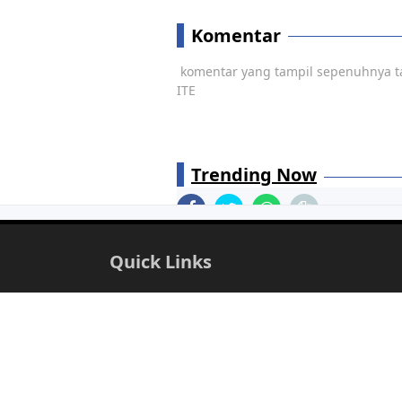
Komentar
komentar yang tampil sepenuhnya t
ITE
Trending Now
44 Pasang Ikuti Turnamen G
Quick Links
Berita Agama
Berita Ekonomi
Berita Olahraga
Berita Pemkab Si
Video