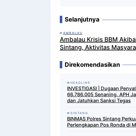
Selanjutnya
AMBALAU
Ambalau Krisis BBM Akiba
Sintang, Aktivitas Masyar
Direkomendasikan
HEADLINE
INVESTIGASI | Dugaan Penya
66.786.005 Senaning, APH Ja
dan Jatuhkan Sanksi Tegas
SINTANG
BINMAS Polres Sintang Perkua
Perlengkapan Pos Ronda di M