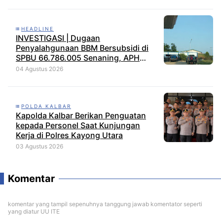
HEADLINE
INVESTIGASI | Dugaan
Penyalahgunaan BBM Bersubsidi di
SPBU 66.786.005 Senaning, APH
Jangan Tutup Mata, BPH Migas
04 Agustus 2026
Diminta Audit dan Jatuhkan Sanksi
Tegas
POLDA KALBAR
Kapolda Kalbar Berikan Penguatan
kepada Personel Saat Kunjungan
Kerja di Polres Kayong Utara
03 Agustus 2026
Komentar
komentar yang tampil sepenuhnya tanggung jawab komentator seperti
yang diatur UU ITE