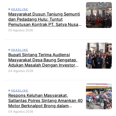
HEADLINE
Masyarakat Dusun Tanjung Semunti
dan Pedadang Hulu: Tuntut
Pemutusan Kontrak PT. Satya Nusa
Indah Perkasa
05 Agustus 2026
HEADLINE
Bupati Sintang Terima Audiensi
Masyarakat Desa Baung Sengatap,
Adukan Masalah Dengan Investor
Perkebunan
04 Agustus 2026
HEADLINE
Respons Keluhan Masyarakat,
Satlantas Polres Sintang Amankan 40
Motor Berknalpot Brong dalam
Strong Point Pagi
04 Agustus 2026