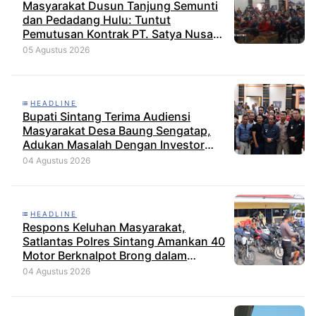
Masyarakat Dusun Tanjung Semunti
dan Pedadang Hulu: Tuntut
Pemutusan Kontrak PT. Satya Nusa
Indah Perkasa
05 Agustus 2026
HEADLINE
Bupati Sintang Terima Audiensi
Masyarakat Desa Baung Sengatap,
Adukan Masalah Dengan Investor
Perkebunan
04 Agustus 2026
HEADLINE
Respons Keluhan Masyarakat,
Satlantas Polres Sintang Amankan 40
Motor Berknalpot Brong dalam
Strong Point Pagi
04 Agustus 2026