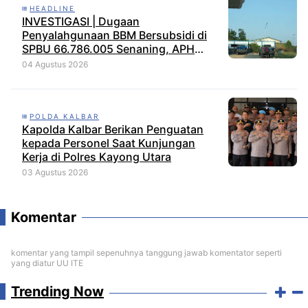
HEADLINE
INVESTIGASI | Dugaan
Penyalahgunaan BBM Bersubsidi di
SPBU 66.786.005 Senaning, APH
Jangan Tutup Mata, BPH Migas
04 Agustus 2026
Diminta Audit dan Jatuhkan Sanksi
Tegas
POLDA KALBAR
Kapolda Kalbar Berikan Penguatan
kepada Personel Saat Kunjungan
Kerja di Polres Kayong Utara
03 Agustus 2026
Komentar
komentar yang tampil sepenuhnya tanggung jawab komentator seperti
yang diatur UU ITE
Trending Now