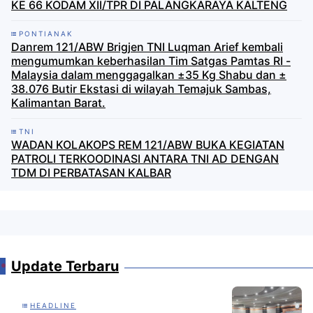
KE 66 KODAM XII/TPR DI PALANGKARAYA KALTENG
PONTIANAK
Danrem 121/ABW Brigjen TNI Luqman Arief kembali
mengumumkan keberhasilan Tim Satgas Pamtas RI -
Malaysia dalam menggagalkan ±35 Kg Shabu dan ±
38.076 Butir Ekstasi di wilayah Temajuk Sambas,
Kalimantan Barat.
TNI
WADAN KOLAKOPS REM 121/ABW BUKA KEGIATAN
PATROLI TERKOODINASI ANTARA TNI AD DENGAN
TDM DI PERBATASAN KALBAR
Update Terbaru
HEADLINE