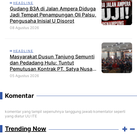
HEADLINE
Gudang B3A di Jalan Ampera Diduga
Jadi Tempat Penampungan Oli Palsu,
Pengusaha Inisial U Disorot
08 Agustus 2026
HEADLINE
Masyarakat Dusun Tanjung Semunti
dan Pedadang Hulu: Tuntut
Pemutusan Kontrak PT. Satya Nusa
Indah Perkasa
05 Agustus 2026
Komentar
komentar yang tampil sepenuhnya tanggung jawab komentator seperti
yang diatur UU ITE
Trending Now