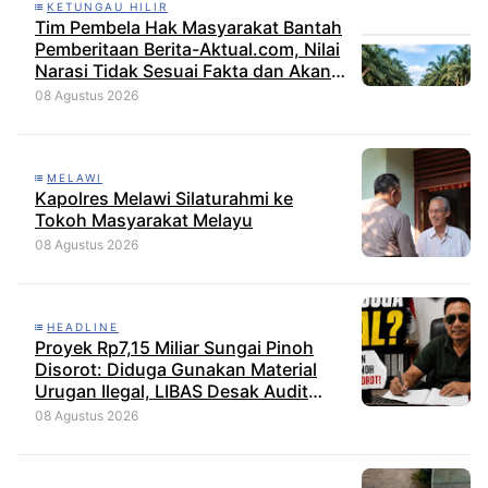
KETUNGAU HILIR
Tim Pembela Hak Masyarakat Bantah
Pemberitaan Berita-Aktual.com, Nilai
Narasi Tidak Sesuai Fakta dan Akan
Tempuh Jalur Dewan Pers
08 Agustus 2026
MELAWI
Kapolres Melawi Silaturahmi ke
Tokoh Masyarakat Melayu
08 Agustus 2026
HEADLINE
Proyek Rp7,15 Miliar Sungai Pinoh
Disorot: Diduga Gunakan Material
Urugan Ilegal, LIBAS Desak Audit
Menyeluruh
08 Agustus 2026