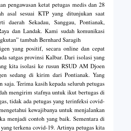
an pengawasan ketat petugas medis dan 28
ah asal sesuai KTP yang ditunjukan saat
rti daerah Sekadau, Sanggau, Pontianak,
Raya dan Landak. Kami sudah komunikasi
ngkutan” tambah Bernhard Saragih
gen yang positif, secara online dan cepat
da satgas provinsi Kalbar. Dari isolasi yang
ang kita isolasi ke rusun RSUD AM Djoen
en sedang di kirim dari Pontianak. Yang
gen saja. Terima kasih kepada seluruh petugas
dah mengirim stafnya untuk ikut bertugas di
gas, tidak ada petugas yang terinfeksi covid-
a mengetahui kewajibanya untuk menjalankan
eka menjadi contoh yang baik. Sementara di
yang terkena covid-19. Artinya petugas kita