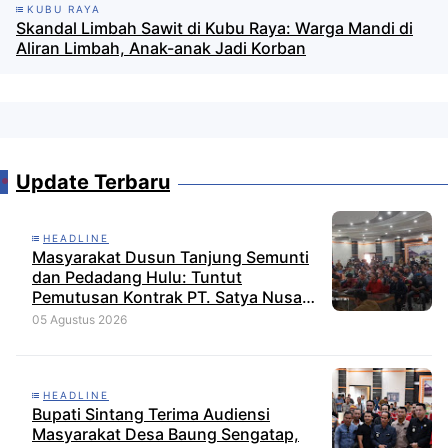
KUBU RAYA
Skandal Limbah Sawit di Kubu Raya: Warga Mandi di
Aliran Limbah, Anak-anak Jadi Korban
Update Terbaru
HEADLINE
Masyarakat Dusun Tanjung Semunti
dan Pedadang Hulu: Tuntut
Pemutusan Kontrak PT. Satya Nusa
Indah Perkasa
05 Agustus 2026
HEADLINE
Bupati Sintang Terima Audiensi
Masyarakat Desa Baung Sengatap,