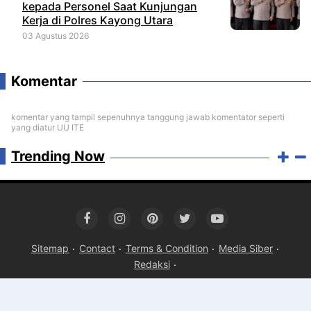
kepada Personel Saat Kunjungan
Kerja di Polres Kayong Utara
03 Agustus 2026
Komentar
komentar yang tampil sepenuhnya tanggung jawab komentator seperti
yang diatur UU ITE
Trending Now
Sitemap
Contact
Terms & Condition
Media Siber
Redaksi