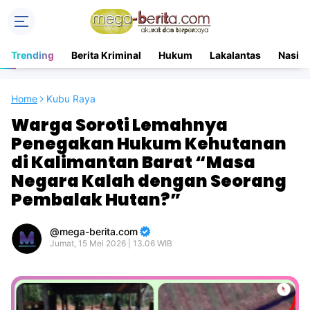
Trending
Berita Kriminal
Hukum
Lakalantas
Nasion
Home
Kubu Raya
Warga Soroti Lemahnya
Penegakan Hukum Kehutanan
di Kalimantan Barat “Masa
Negara Kalah dengan Seorang
Pembalak Hutan?”
mega-berita.com
Jumat, 15 Mei 2026 | 13.06 WIB