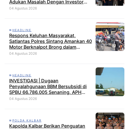
Adukan Masalah Dengan Investor
Perkebunan
04 Agustus 2026
HEADLINE
Respons Keluhan Masyarakat,
Satlantas Polres Sintang Amankan 40
Motor Berknalpot Brong dalam
Strong Point Pagi
04 Agustus 2026
HEADLINE
INVESTIGASI | Dugaan
Penyalahgunaan BBM Bersubsidi di
SPBU 66.786.005 Senaning, APH
Jangan Tutup Mata, BPH Migas
04 Agustus 2026
Diminta Audit dan Jatuhkan Sanksi
Tegas
POLDA KALBAR
Kapolda Kalbar Berikan Penguatan