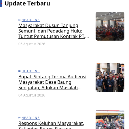
Update Terbaru
HEADLINE
Masyarakat Dusun Tanjung
Semunti dan Pedadang Hulu:
Tuntut Pemutusan Kontrak PT.
Satya Nusa Indah Perkasa
05 Agustus 2026
HEADLINE
Bupati Sintang Terima Audiensi
Masyarakat Desa Baung
Sengatap, Adukan Masalah
Dengan Investor Perkebunan
04 Agustus 2026
HEADLINE
Respons Keluhan Masyarakat,
Satlantas Polres Sintang