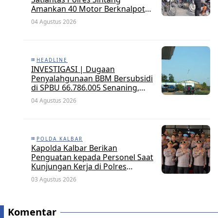
Amankan 40 Motor Berknalpot
Brong dalam Strong Point Pagi
04 Agustus 2026
HEADLINE
INVESTIGASI | Dugaan
Penyalahgunaan BBM Bersubsidi
di SPBU 66.786.005 Senaning,
APH Jangan Tutup Mata, BPH
04 Agustus 2026
Migas Diminta Audit dan
Jatuhkan Sanksi Tegas
POLDA KALBAR
Kapolda Kalbar Berikan
Penguatan kepada Personel Saat
Kunjungan Kerja di Polres
Kayong Utara
03 Agustus 2026
Komentar