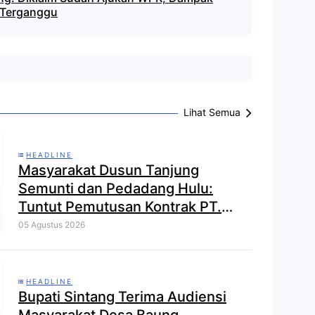
k Terganggu
Lihat Semua
HEADLINE
Masyarakat Dusun Tanjung
Semunti dan Pedadang Hulu:
Tuntut Pemutusan Kontrak PT.
Satya Nusa Indah Perkasa
05 Agustus 2026
HEADLINE
Bupati Sintang Terima Audiensi