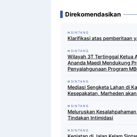
Direkomendasikan
SINTANG
Klarifikasi atas pemberitaan 
SINTANG
Wilayah 3T Tertinggal Ketua
Ananda Maedi Mendukung Pro
Penyalahgunaan Program MB
SINTANG
Mediasi Sengketa Lahan di K
Kesepakatan, Marheden akan 
SINTANG
Meluruskan Kesalahpahaman 
Tindakan Intimidasi
SINTANG
Kegiatan di Jalan Kelam Sin