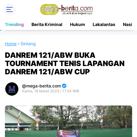
Trending
Berita Kriminal
Hukum
Lakalantas
Nasion
Home
Sintang
DANREM 121/ABW BUKA
TOURNAMENT TENIS LAPANGAN
DANREM 121/ABW CUP
mega-berita.com
Kamis, 16 Maret 2023 | 17.54 WIB