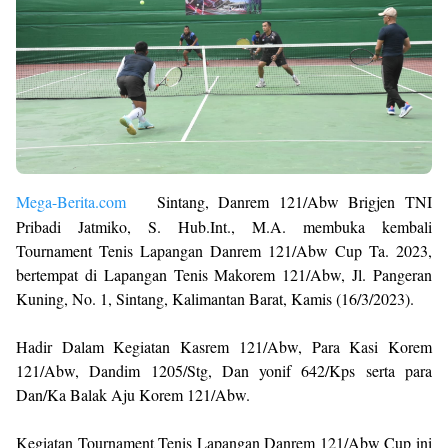
Mega-Berita.com
Sintang, Danrem 121/Abw Brigjen TNI
Pribadi Jatmiko, S. Hub.Int., M.A. membuka kembali
Tournament Tenis Lapangan Danrem 121/Abw Cup Ta. 2023,
bertempat di Lapangan Tenis Makorem 121/Abw, Jl. Pangeran
Kuning, No. 1, Sintang, Kalimantan Barat, Kamis (16/3/2023).
Hadir Dalam Kegiatan Kasrem 121/Abw, Para Kasi Korem
121/Abw, Dandim 1205/Stg, Dan yonif 642/Kps serta para
Dan/Ka Balak Aju Korem 121/Abw.
Kegiatan Tournament Tenis Lapangan Danrem 121/Abw Cup ini