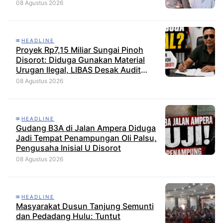
08 Agustus 2026
HEADLINE
Proyek Rp7,15 Miliar Sungai Pinoh
Disorot: Diduga Gunakan Material
Urugan Ilegal, LIBAS Desak Audit
Menyeluruh
08 Agustus 2026
HEADLINE
Gudang B3A di Jalan Ampera Diduga
Jadi Tempat Penampungan Oli Palsu,
Pengusaha Inisial U Disorot
08 Agustus 2026
HEADLINE
Masyarakat Dusun Tanjung Semunti
dan Pedadang Hulu: Tuntut