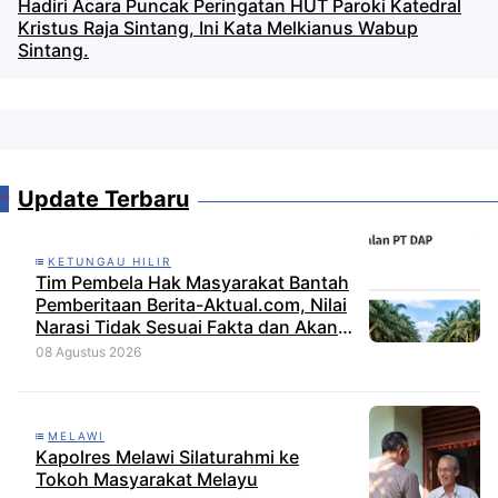
Hadiri Acara Puncak Peringatan HUT Paroki Katedral
Kristus Raja Sintang, Ini Kata Melkianus Wabup
Sintang.
Update Terbaru
KETUNGAU HILIR
Tim Pembela Hak Masyarakat Bantah
Pemberitaan Berita-Aktual.com, Nilai
Narasi Tidak Sesuai Fakta dan Akan
Tempuh Jalur Dewan Pers
08 Agustus 2026
MELAWI
Kapolres Melawi Silaturahmi ke
Tokoh Masyarakat Melayu