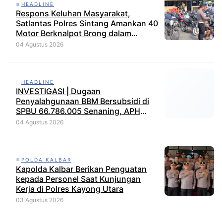
HEADLINE
Respons Keluhan Masyarakat,
Satlantas Polres Sintang Amankan 40
Motor Berknalpot Brong dalam
Strong Point Pagi
04 Agustus 2026
HEADLINE
INVESTIGASI | Dugaan
Penyalahgunaan BBM Bersubsidi di
SPBU 66.786.005 Senaning, APH
Jangan Tutup Mata, BPH Migas
04 Agustus 2026
Diminta Audit dan Jatuhkan Sanksi
Tegas
POLDA KALBAR
Kapolda Kalbar Berikan Penguatan
kepada Personel Saat Kunjungan
Kerja di Polres Kayong Utara
03 Agustus 2026