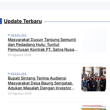
Update Terbaru
HEADLINE
Masyarakat Dusun Tanjung Semunti
dan Pedadang Hulu: Tuntut
Pemutusan Kontrak PT. Satya Nusa
Indah Perkasa
05 Agustus 2026
HEADLINE
Bupati Sintang Terima Audiensi
Masyarakat Desa Baung Sengatap,
Adukan Masalah Dengan Investor
Perkebunan
04 Agustus 2026