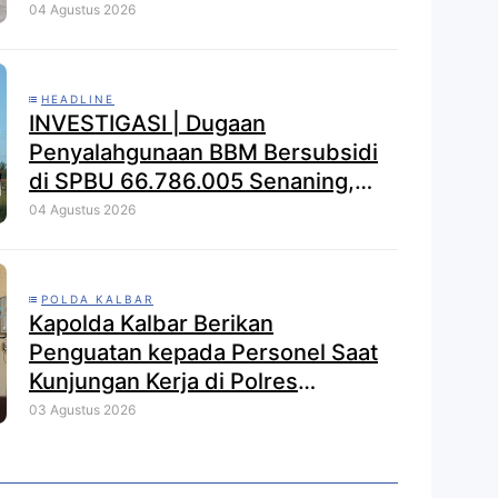
Brong dalam Strong Point Pagi
04 Agustus 2026
HEADLINE
INVESTIGASI | Dugaan
Penyalahgunaan BBM Bersubsidi
di SPBU 66.786.005 Senaning,
APH Jangan Tutup Mata, BPH
04 Agustus 2026
Migas Diminta Audit dan
Jatuhkan Sanksi Tegas
POLDA KALBAR
Kapolda Kalbar Berikan
Penguatan kepada Personel Saat
Kunjungan Kerja di Polres
Kayong Utara
03 Agustus 2026