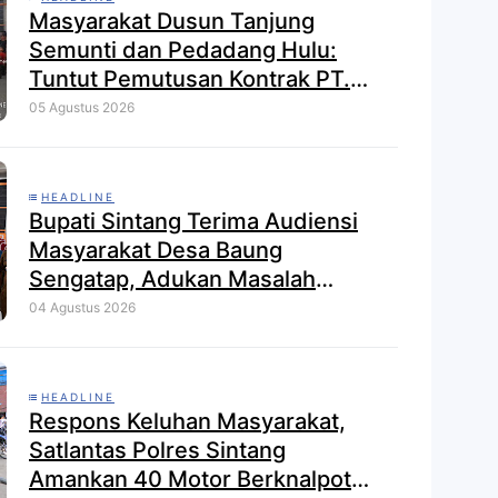
Masyarakat Dusun Tanjung
Semunti dan Pedadang Hulu:
Tuntut Pemutusan Kontrak PT.
Satya Nusa Indah Perkasa
05 Agustus 2026
HEADLINE
Bupati Sintang Terima Audiensi
Masyarakat Desa Baung
Sengatap, Adukan Masalah
Dengan Investor Perkebunan
04 Agustus 2026
HEADLINE
Respons Keluhan Masyarakat,
Satlantas Polres Sintang
Amankan 40 Motor Berknalpot