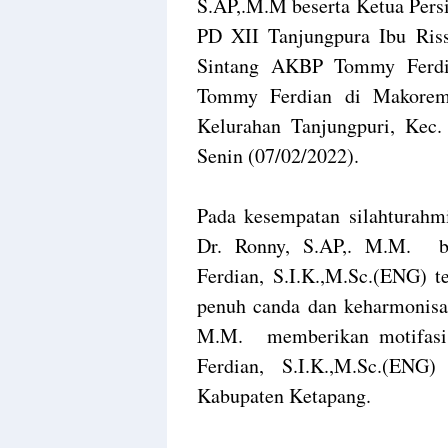
S.AP,.M.M beserta Ketua Pers
PD XII Tanjungpura Ibu Ris
Sintang AKBP Tommy Ferdia
Tommy Ferdian di Makorem
Kelurahan Tanjungpuri, Kec. 
Senin (07/02/2022).
Pada kesempatan silahturahm
Dr. Ronny, S.AP,. M.M. 
Ferdian, S.I.K.,M.Sc.(ENG) t
penuh canda dan keharmonisa
M.M. memberikan motifasi
Ferdian, S.I.K.,M.Sc.(EN
Kabupaten Ketapang.