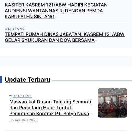
KASITER KASREM 121/ABW HADIRI KEGIATAN
AUDIENSI WANTANNAS RI DENGAN PEMDA
KABUPATEN SINTANG
SINTANG
TEMPATI RUMAH DINAS JABATAN, KASREM 121/ABW
GELAR SYUKURAN DAN DO'A BERSAMA
Update Terbaru
HEADLINE
Masyarakat Dusun Tanjung Semunti
dan Pedadang Hulu: Tuntut
Pemutusan Kontrak PT. Satya Nusa
Indah Perkasa
05 Agustus 2026