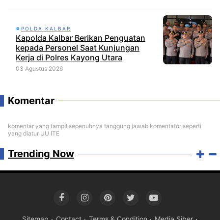
Diminta Audit dan Jatuhkan Sanksi
Tegas
POLDA KALBAR
Kapolda Kalbar Berikan Penguatan
kepada Personel Saat Kunjungan
Kerja di Polres Kayong Utara
03 Agustus 2026
Komentar
komentar yang tampil sepenuhnya tanggung jawab komentator seperti
yang diatur UU ITE
Trending Now
Sitemap
Contact
Terms & Condition
Media Siber