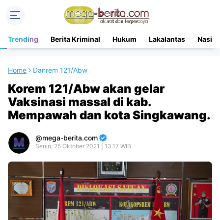
Trending
Berita Kriminal
Hukum
Lakalantas
Nasion
Home
Danrem 121/Abw
Korem 121/Abw akan gelar
Vaksinasi massal di kab.
Mempawah dan kota Singkawang.
mega-berita.com
Senin, 25 Oktober 2021 | 13.17 WIB