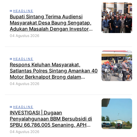
HEADLINE
Bupati Sintang Terima Audiensi
Masyarakat Desa Baung Sengatap,
Adukan Masalah Dengan Investor
Perkebunan
04 Agustus 2026
HEADLINE
Respons Keluhan Masyarakat,
Satlantas Polres Sintang Amankan 40
Motor Berknalpot Brong dalam
Strong Point Pagi
04 Agustus 2026
HEADLINE
INVESTIGASI | Dugaan
Penyalahgunaan BBM Bersubsidi di
SPBU 66.786.005 Senaning, APH
Jangan Tutup Mata, BPH Migas
04 Agustus 2026