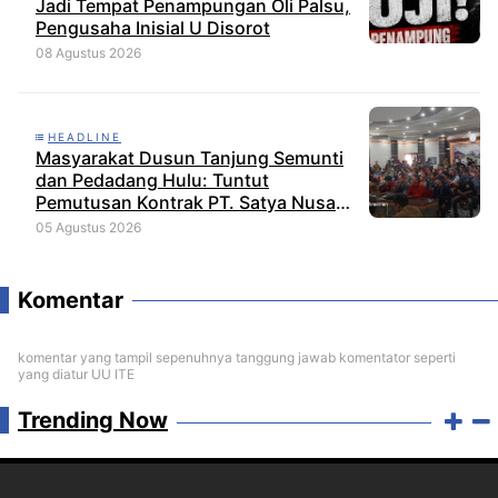
Jadi Tempat Penampungan Oli Palsu,
Pengusaha Inisial U Disorot
08 Agustus 2026
HEADLINE
Masyarakat Dusun Tanjung Semunti
dan Pedadang Hulu: Tuntut
Pemutusan Kontrak PT. Satya Nusa
Indah Perkasa
05 Agustus 2026
Komentar
komentar yang tampil sepenuhnya tanggung jawab komentator seperti
yang diatur UU ITE
Trending Now