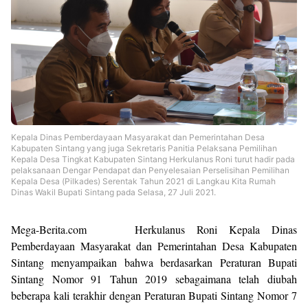
Kepala Dinas Pemberdayaan Masyarakat dan Pemerintahan Desa
Kabupaten Sintang yang juga Sekretaris Panitia Pelaksana Pemilihan
Kepala Desa Tingkat Kabupaten Sintang Herkulanus Roni turut hadir pada
pelaksanaan Dengar Pendapat dan Penyelesaian Perselisihan Pemilihan
Kepala Desa (Pilkades) Serentak Tahun 2021 di Langkau Kita Rumah
Dinas Wakil Bupati Sintang pada Selasa, 27 Juli 2021.
M
ega-Berita.com Herkulanus Roni Kepala Dinas
Pemberdayaan Masyarakat dan Pemerintahan Desa Kabupaten
Sintang menyampaikan bahwa berdasarkan Peraturan Bupati
Sintang Nomor 91 Tahun 2019 sebagaimana telah diubah
beberapa kali terakhir dengan Peraturan Bupati Sintang Nomor 7