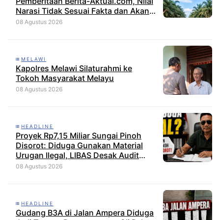
Pemberitaan Berita-Aktual.com, Nilai
Narasi Tidak Sesuai Fakta dan Akan
Tempuh Jalur Dewan Pers
08 Agustus 2026
MELAWI
Kapolres Melawi Silaturahmi ke
Tokoh Masyarakat Melayu
08 Agustus 2026
HEADLINE
Proyek Rp7,15 Miliar Sungai Pinoh
Disorot: Diduga Gunakan Material
Urugan Ilegal, LIBAS Desak Audit
Menyeluruh
08 Agustus 2026
HEADLINE
Gudang B3A di Jalan Ampera Diduga