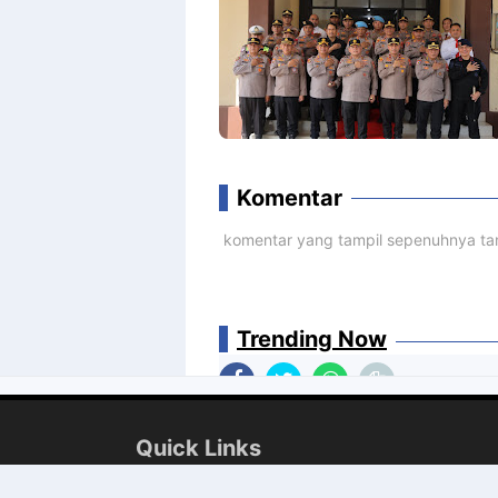
Komentar
komentar yang tampil sepenuhnya tan
Trending Now
Quick Links
Berita Agama
Berita Ekonomi