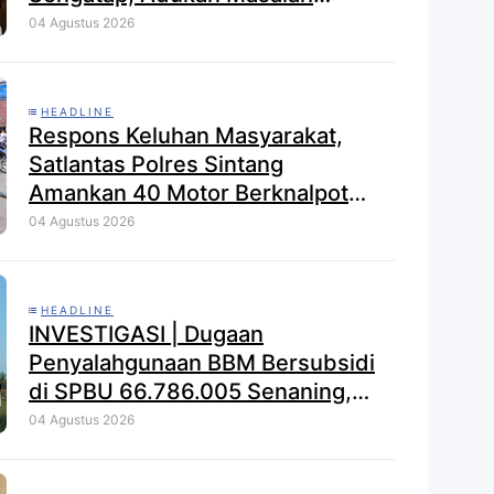
Dengan Investor Perkebunan
04 Agustus 2026
HEADLINE
Respons Keluhan Masyarakat,
Satlantas Polres Sintang
Amankan 40 Motor Berknalpot
Brong dalam Strong Point Pagi
04 Agustus 2026
HEADLINE
INVESTIGASI | Dugaan
Penyalahgunaan BBM Bersubsidi
di SPBU 66.786.005 Senaning,
APH Jangan Tutup Mata, BPH
04 Agustus 2026
Migas Diminta Audit dan
Jatuhkan Sanksi Tegas