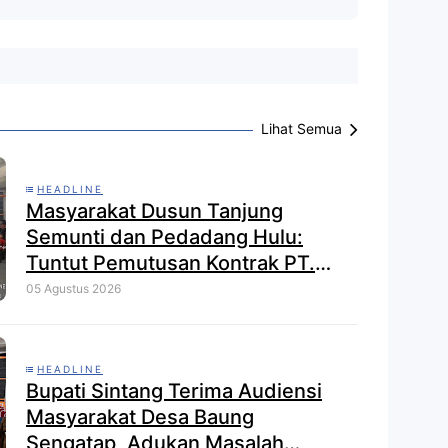
Lihat Semua
HEADLINE
Masyarakat Dusun Tanjung
Semunti dan Pedadang Hulu:
Tuntut Pemutusan Kontrak PT.
Satya Nusa Indah Perkasa
05 Agustus 2026
HEADLINE
Bupati Sintang Terima Audiensi
Masyarakat Desa Baung
Sengatap, Adukan Masalah