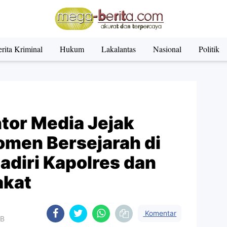
rita Kriminal
Hukum
Lakalantas
Nasional
Politik
tor Media Jejak
men Bersejarah di
adiri Kapolres dan
akat
Komentar
IB