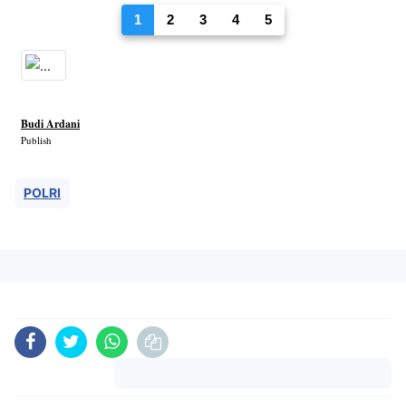
1
2
3
4
5
Budi Ardani
Publish
POLRI
Komentar