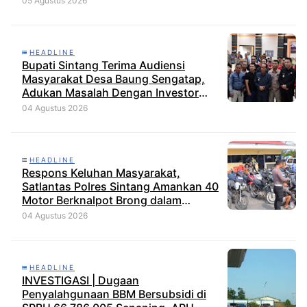
05 Agustus 2026
HEADLINE
Bupati Sintang Terima Audiensi
Masyarakat Desa Baung Sengatap,
Adukan Masalah Dengan Investor
Perkebunan
04 Agustus 2026
HEADLINE
Respons Keluhan Masyarakat,
Satlantas Polres Sintang Amankan 40
Motor Berknalpot Brong dalam
Strong Point Pagi
04 Agustus 2026
HEADLINE
INVESTIGASI | Dugaan
Penyalahgunaan BBM Bersubsidi di