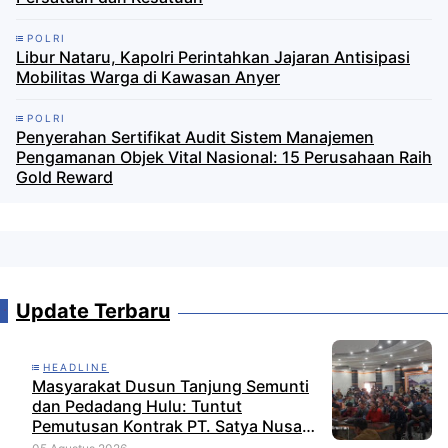
POLRI
Libur Nataru, Kapolri Perintahkan Jajaran Antisipasi
Mobilitas Warga di Kawasan Anyer
POLRI
Penyerahan Sertifikat Audit Sistem Manajemen
Pengamanan Objek Vital Nasional: 15 Perusahaan Raih
Gold Reward
Update Terbaru
HEADLINE
Masyarakat Dusun Tanjung Semunti
dan Pedadang Hulu: Tuntut
Pemutusan Kontrak PT. Satya Nusa
Indah Perkasa