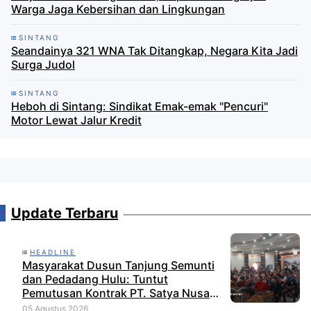
Warga Jaga Kebersihan dan Lingkungan
SINTANG
Seandainya 321 WNA Tak Ditangkap, Negara Kita Jadi
Surga Judol
SINTANG
Heboh di Sintang: Sindikat Emak-emak "Pencuri"
Motor Lewat Jalur Kredit
Update Terbaru
HEADLINE
Masyarakat Dusun Tanjung Semunti
dan Pedadang Hulu: Tuntut
Pemutusan Kontrak PT. Satya Nusa
Indah Perkasa
05 Agustus 2026