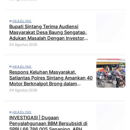
HEADLINE
Bupati Sintang Terima Audiensi
Masyarakat Desa Baung Sengatap,
Adukan Masalah Dengan Investor
Perkebunan
04 Agustus 2026
HEADLINE
Respons Keluhan Masyarakat,
Satlantas Polres Sintang Amankan 40
Motor Berknalpot Brong dalam
Strong Point Pagi
04 Agustus 2026
HEADLINE
INVESTIGASI | Dugaan
Penyalahgunaan BBM Bersubsidi di
SPBU 66.786.005 Senaning, APH