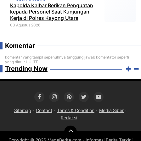
Kapolda Kalbar Berikan Penguatan
kepada Personel Saat Kunjungan
Kerja di Polres Kayong Utara
03 Agustus 2026
Komentar
komentar yang tampil sepenuhnya tanggung jawab komentator seperti
yang diatur UU ITE
Trending Now
Sitemap
Contact
Terms & Condition
Media Siber
Redaksi
Copyright ©
2026 MegaBerita.com - Informasi Berita Terkini