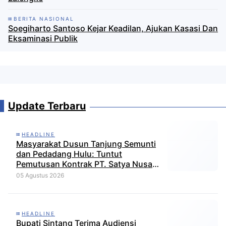
BERITA NASIONAL
Soegiharto Santoso Kejar Keadilan, Ajukan Kasasi Dan
Eksaminasi Publik
Update Terbaru
HEADLINE
Masyarakat Dusun Tanjung Semunti
dan Pedadang Hulu: Tuntut
Pemutusan Kontrak PT. Satya Nusa
Indah Perkasa
05 Agustus 2026
HEADLINE
Bupati Sintang Terima Audiensi