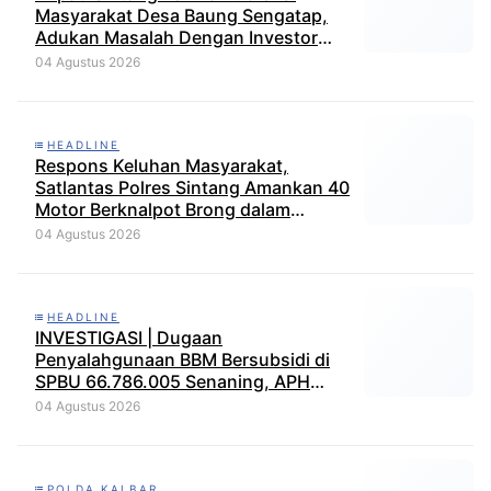
Masyarakat Desa Baung Sengatap,
Adukan Masalah Dengan Investor
Perkebunan
04 Agustus 2026
HEADLINE
Respons Keluhan Masyarakat,
Satlantas Polres Sintang Amankan 40
Motor Berknalpot Brong dalam
Strong Point Pagi
04 Agustus 2026
HEADLINE
INVESTIGASI | Dugaan
Penyalahgunaan BBM Bersubsidi di
SPBU 66.786.005 Senaning, APH
Jangan Tutup Mata, BPH Migas
04 Agustus 2026
Diminta Audit dan Jatuhkan Sanksi
Tegas
POLDA KALBAR