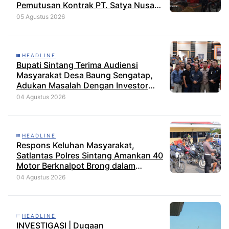
Pemutusan Kontrak PT. Satya Nusa
Indah Perkasa
05 Agustus 2026
HEADLINE
Bupati Sintang Terima Audiensi
Masyarakat Desa Baung Sengatap,
Adukan Masalah Dengan Investor
Perkebunan
04 Agustus 2026
HEADLINE
Respons Keluhan Masyarakat,
Satlantas Polres Sintang Amankan 40
Motor Berknalpot Brong dalam
Strong Point Pagi
04 Agustus 2026
HEADLINE
INVESTIGASI | Dugaan