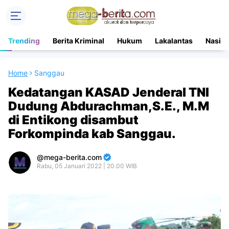
Trending
Berita Kriminal
Hukum
Lakalantas
Nasion
Home
Sanggau
Kedatangan KASAD Jenderal TNI
Dudung Abdurachman,S.E., M.M
di Entikong disambut
Forkompinda kab Sanggau.
mega-berita.com
Rabu, 05 Januari 2022 | 20.00 WIB