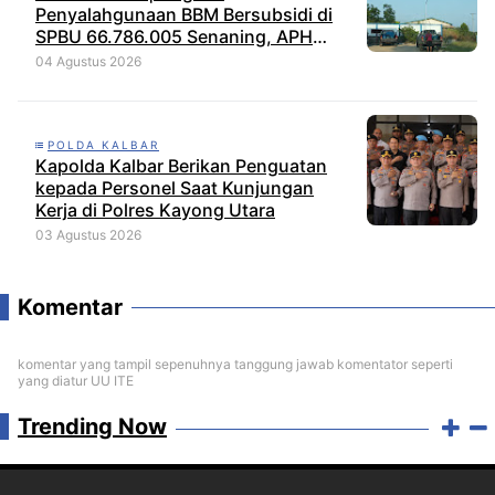
Penyalahgunaan BBM Bersubsidi di
SPBU 66.786.005 Senaning, APH
Jangan Tutup Mata, BPH Migas
04 Agustus 2026
Diminta Audit dan Jatuhkan Sanksi
Tegas
POLDA KALBAR
Kapolda Kalbar Berikan Penguatan
kepada Personel Saat Kunjungan
Kerja di Polres Kayong Utara
03 Agustus 2026
Komentar
komentar yang tampil sepenuhnya tanggung jawab komentator seperti
yang diatur UU ITE
Trending Now