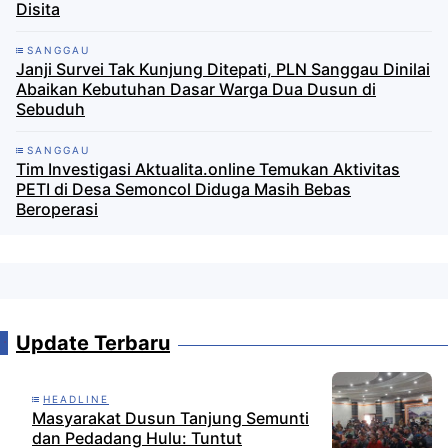
Disita
SANGGAU
Janji Survei Tak Kunjung Ditepati, PLN Sanggau Dinilai
Abaikan Kebutuhan Dasar Warga Dua Dusun di
Sebuduh
SANGGAU
Tim Investigasi Aktualita.online Temukan Aktivitas
PETI di Desa Semoncol Diduga Masih Bebas
Beroperasi
Update Terbaru
HEADLINE
Masyarakat Dusun Tanjung Semunti
dan Pedadang Hulu: Tuntut